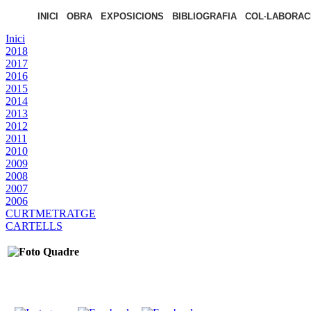
INICI
OBRA
EXPOSICIONS
BIBLIOGRAFIA
COL·LABORAC
Inici
2018
2017
2016
2015
2014
2013
2012
2011
2010
2009
2008
2007
2006
CURTMETRATGE
CARTELLS