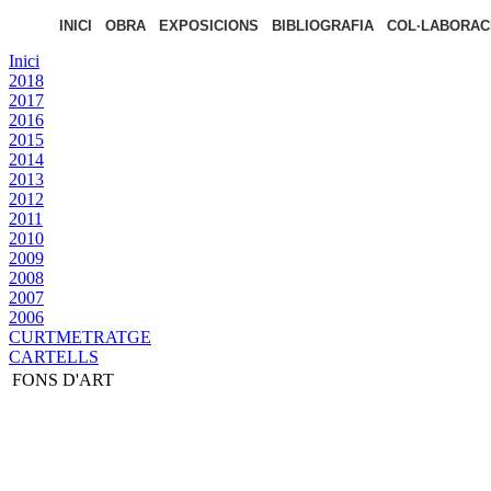
INICI
OBRA
EXPOSICIONS
BIBLIOGRAFIA
COL·LABORAC
Inici
2018
2017
2016
2015
2014
2013
2012
2011
2010
2009
2008
2007
2006
CURTMETRATGE
CARTELLS
FONS D'ART