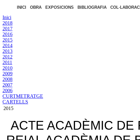
INICI
OBRA
EXPOSICIONS
BIBLIOGRAFIA
COL·LABORAC
Inici
2018
2017
2016
2015
2014
2013
2012
2011
2010
2009
2008
2007
2006
CURTMETRATGE
CARTELLS
2015
ACTE ACADÈMIC DE 